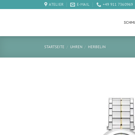
Zum
ATELIER
E-MAIL
+49 911 7360969
Inhalt
springen
SCHM
STARTSEITE
/
UHREN
/
HERBELIN