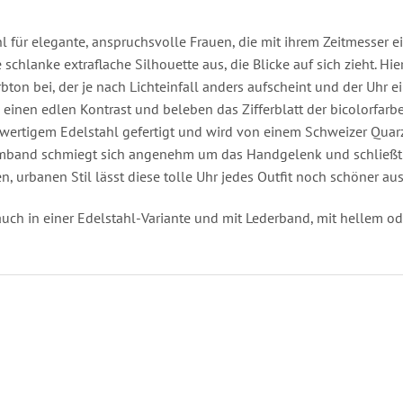
 für elegante, anspruchsvolle Frauen, die mit ihrem Zeitmesser 
 schlanke extraflache Silhouette aus, die Blicke auf sich zieht. Hie
bton bei, der je nach Lichteinfall anders aufscheint und der Uhr e
 einen edlen Kontrast und beleben das Zifferblatt der bicolorfa
hwertigem Edelstahl gefertigt und wird von einem Schweizer Quarzw
rmband schmiegt sich angenehm um das Handgelenk und schließt si
n, urbanen Stil lässt diese tolle Uhr jedes Outfit noch schöner au
h in einer Edelstahl-Variante und mit Lederband, mit hellem ode