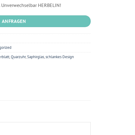
. Unverwechselbar HERBELIN!
ANFRAGEN
gorized
rblatt
,
Quarzuhr
,
Saphirglas
,
schlankes Design