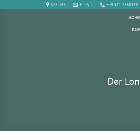
Zum
ATELIER
E-MAIL
+49 911 7360969
Inhalt
SCH
springen
KO
Der Lon