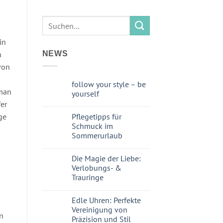
in
n
NEWS
von
follow your style – be
 man
yourself
er
Pflegetipps für
ge
Schmuck im
Sommerurlaub
Die Magie der Liebe:
Verlobungs- &
Trauringe
Edle Uhren: Perfekte
Vereinigung von
n
Präzision und Stil