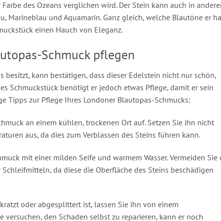
er Farbe des Ozeans verglichen wird. Der Stein kann auch in ander
 Marineblau und Aquamarin. Ganz gleich, welche Blautöne er ha
muckstück einen Hauch von Eleganz.
autopas-Schmuck pflegen
 besitzt, kann bestätigen, dass dieser Edelstein nicht nur schön,
edes Schmuckstück benötigt er jedoch etwas Pflege, damit er sein
nige Tipps zur Pflege Ihres Londoner Blautopas-Schmucks:
muck an einem kühlen, trockenen Ort auf. Setzen Sie ihn nicht
turen aus, da dies zum Verblassen des Steins führen kann.
hmuck mit einer milden Seife und warmem Wasser. Vermeiden Sie 
chleifmitteln, da diese die Oberfläche des Steins beschädigen
tzt oder abgesplittert ist, lassen Sie ihn von einem
ie versuchen, den Schaden selbst zu reparieren, kann er noch