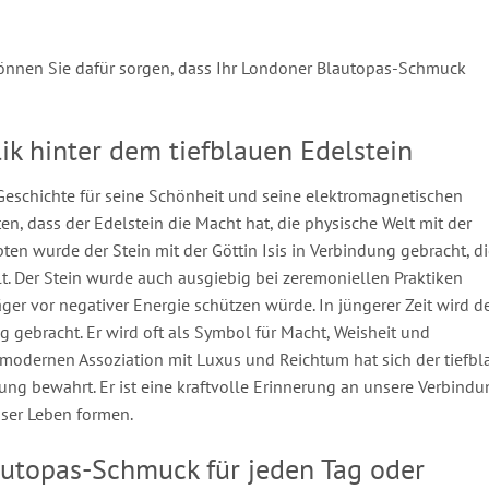
können Sie dafür sorgen, dass Ihr Londoner Blautopas-Schmuck
k hinter dem tiefblauen Edelstein
 Geschichte für seine Schönheit und seine elektromagnetischen
en, dass der Edelstein die Macht hat, die physische Welt mit der
pten wurde der Stein mit der Göttin Isis in Verbindung gebracht, d
t. Der Stein wurde auch ausgiebig bei zeremoniellen Praktiken
er vor negativer Energie schützen würde. In jüngerer Zeit wird d
 gebracht. Er wird oft als Symbol für Macht, Weisheit und
 modernen Assoziation mit Luxus und Reichtum hat sich der tiefbl
ng bewahrt. Er ist eine kraftvolle Erinnerung an unsere Verbindu
nser Leben formen.
autopas-Schmuck für jeden Tag oder