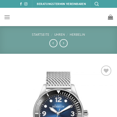
Zum
BERATUNGSTERMIN VEREINBAREN
Inhalt
springen
STARTSEITE
/
UHREN
/
HERBELIN