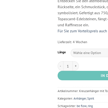
Entdecken Sie den atemberaub
Rückseite, ein Schmuckstück, 
symbolisiert. Gefertigt aus 75
Topascarré-Edelsteinen, fängt
und Raffinesse ein.
Für Sie zum Vorteilspreis auch 
Lieferzeit: 4 Wochen
Länge
Kreuz-Anhänger mit Blautopas M
IN 
Artikelnummer:
Kreuzanhänger mit To
Kategorien:
Anhänger
,
Spirit
Schlagwörter:
be flow
,
ring