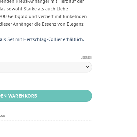
enden Kreuz-Anhänger mit Herz auf der
das sowohl Stärke als auch Liebe
0/00 Gelbgold und verziert mit funkelnden
 dieser Anhänger die Essenz von Eleganz
als Set mit Herzschlag-Collier erhältlich.
LEEREN
enge
DEN WARENKORB
pas