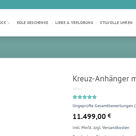
UCK
EDLE GESCHENKE
LIEBE & VERLOBUNG
STILVOLLE UHREN
Kreuz-Anhänger m
Bewertet
1
Ungeprüfte Gesamtbewertungen
(
mit
5.00
von 5,
11.499,00
€
basierend
auf
inkl. MwSt.
zzgl.
Versandkosten
Kundenbewertung