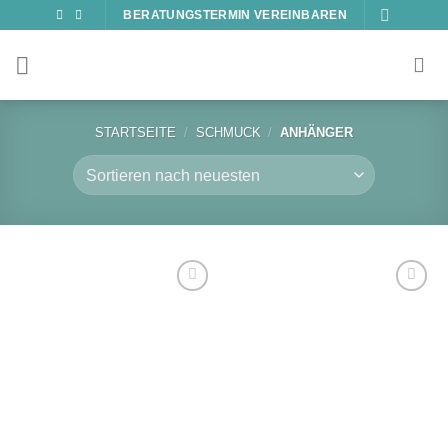
Zum
BERATUNGSTERMIN VEREINBAREN
Inhalt
springen
STARTSEITE
/
SCHMUCK
/
ANHÄNGER