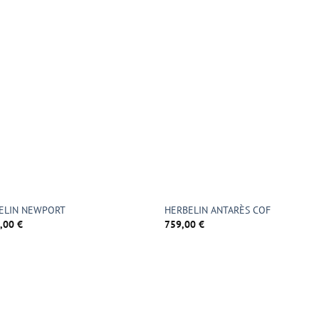
ELIN NEWPORT
HERBELIN ANTARÈS COF
0,00
€
759,00
€