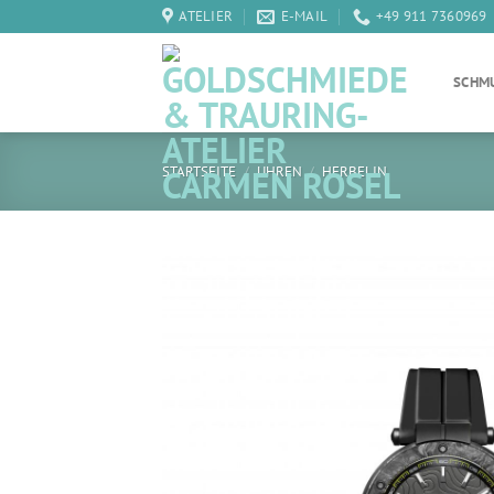
Zum
ATELIER
E-MAIL
+49 911 7360969
Inhalt
springen
SCHM
STARTSEITE
/
UHREN
/
HERBELIN