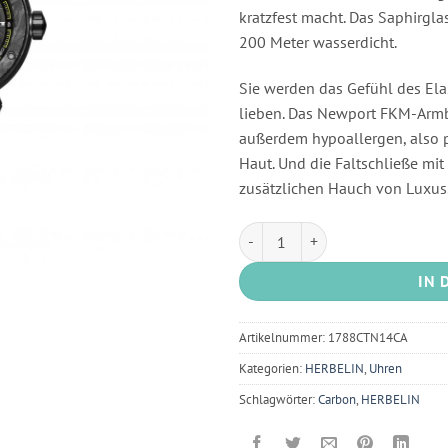
kratzfest macht. Das Saphirgla
200 Meter wasserdicht.
Sie werden das Gefühl des E
lieben. Das Newport FKM-Armba
außerdem hypoallergen, also p
Haut. Und die Faltschließe mi
zusätzlichen Hauch von Luxus
HERBELIN NEWPROT Carbon 1788
IN 
Artikelnummer:
1788CTN14CA
Kategorien:
HERBELIN
,
Uhren
Schlagwörter:
Carbon
,
HERBELIN