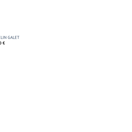
LIN GALET
00
€