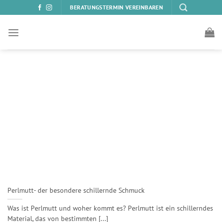
Zum
BERATUNGSTERMIN VEREINBAREN
Inhalt
springen
Perlmutt- der besondere schillernde Schmuck
Was ist Perlmutt und woher kommt es? Perlmutt ist ein schillerndes
Material, das von bestimmten [...]