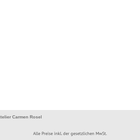
telier Carmen Rosel
Alle Preise inkl. der gesetzlichen MwSt.