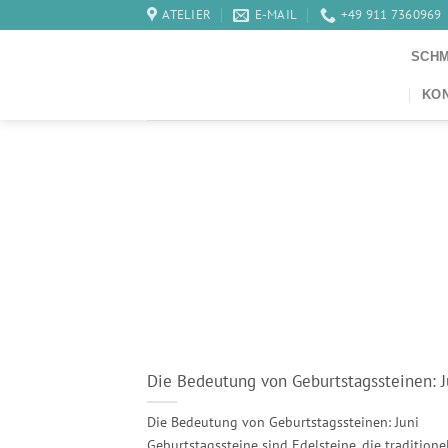
Zum
ATELIER
E-MAIL
+49 911 7360969
Inhalt
SCH
springen
KO
Die Bedeutung von Geburtstagssteinen: J
Die Bedeutung von Geburtstagssteinen: Juni
Geburtstagssteine sind Edelsteine, die traditione