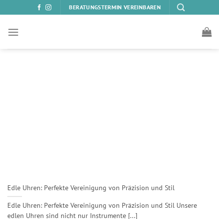
Zum
BERATUNGSTERMIN VEREINBAREN
Inhalt
springen
Edle Uhren: Perfekte Vereinigung von Präzision und Stil
Edle Uhren: Perfekte Vereinigung von Präzision und Stil Unsere
edlen Uhren sind nicht nur Instrumente [...]