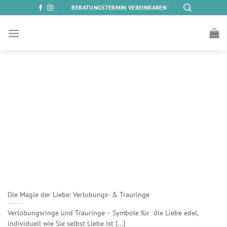
Zum
BERATUNGSTERMIN VEREINBAREN
Inhalt
springen
Die Magie der Liebe: Verlobungs- & Trauringe
Verlobungsringe und Trauringe – Symbole für die Liebe edel,
individuell wie Sie selbst Liebe ist [...]