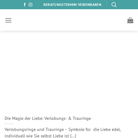
Zum
BERATUNGSTERMIN VEREINBAREN
Inhalt
springen
Die Magie der Liebe: Verlobungs- & Trauringe
Verlobungsringe und Trauringe – Symbole für die Liebe edel,
individuell wie Sie selbst Liebe ist [...]