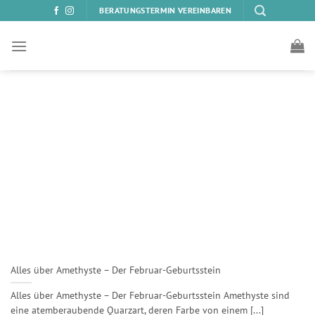
Zum
BERATUNGSTERMIN VEREINBAREN
Inhalt
springen
Alles über Amethyste – Der Februar-Geburtsstein
Alles über Amethyste – Der Februar-Geburtsstein Amethyste sind
eine atemberaubende Quarzart, deren Farbe von einem [...]