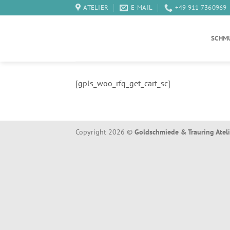
Zum
ATELIER
E-MAIL
+49 911 7360969
Inhalt
springen
SCHM
[gpls_woo_rfq_get_cart_sc]
Copyright 2026 ©
Goldschmiede & Trauring Atel