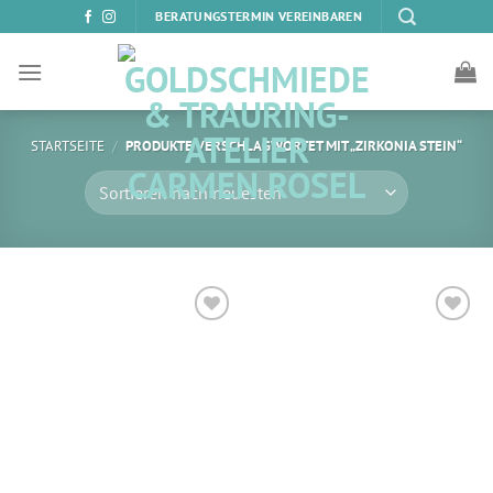
Zum
BERATUNGSTERMIN VEREINBAREN
Inhalt
springen
STARTSEITE
/
PRODUKTE VERSCHLAGWORTET MIT „ZIRKONIA STEIN“