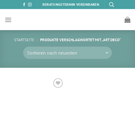
Zum
BERATUNGSTERMIN VEREINBAREN
Inhalt
springen
STARTSEITE
/
PRODUKTE VERSCHLAGWORTET MIT „ART DECO“