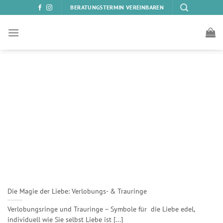
Zum
BERATUNGSTERMIN VEREINBAREN
Inhalt
springen
Die Magie der Liebe: Verlobungs- & Trauringe
Verlobungsringe und Trauringe – Symbole für die Liebe edel,
individuell wie Sie selbst Liebe ist [...]