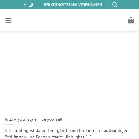
Zum
BERATUNGSTERMIN VEREINBAREN
Inhalt
springen
follow your style – be yourself
Der Frühling ist da und zeitgleich sind Brillanten in aufwändigen
Schliffarten und Formen starke Highlights [...]